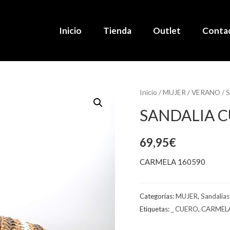
Inicio
Tienda
Outlet
Conta
Inicio
/
MUJER
/
VERANO
/
S
SANDALIA 
69,95
€
CARMELA 160590
Categorías:
MUJER
,
Sandalias
Etiquetas:
_ CUERO
,
CARMEL