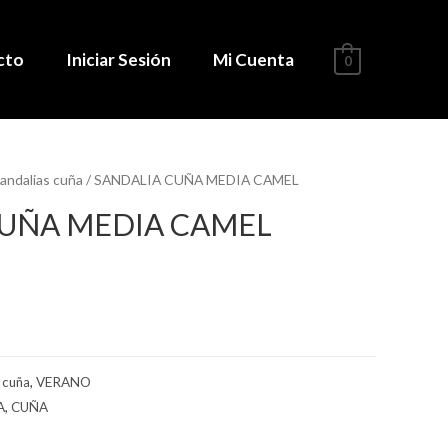
cto
Iniciar Sesión
Mi Cuenta
0
andalias cuña
/ SANDALIA CUÑA MEDIA CAMEL
CUÑA MEDIA CAMEL
 cuña
,
VERANO
A
,
CUÑA