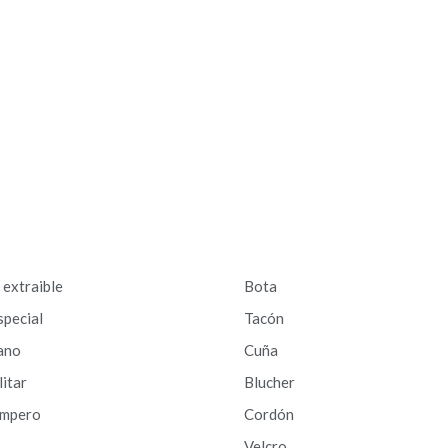
a extraible
Bota
special
Tacón
ano
Cuña
litar
Blucher
ampero
Cordón
Velcro