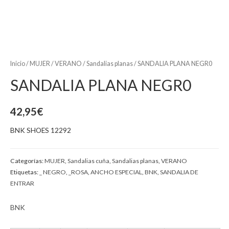
Inicio
/
MUJER
/
VERANO
/
Sandalias planas
/ SANDALIA PLANA NEGR0
SANDALIA PLANA NEGR0
42,95
€
BNK SHOES 12292
Categorías:
MUJER
,
Sandalias cuña
,
Sandalias planas
,
VERANO
Etiquetas:
_ NEGRO
,
_ROSA
,
ANCHO ESPECIAL
,
BNK
,
SANDALIA DE
ENTRAR
BNK