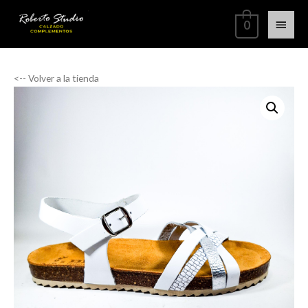
0
<-- Volver a la tienda