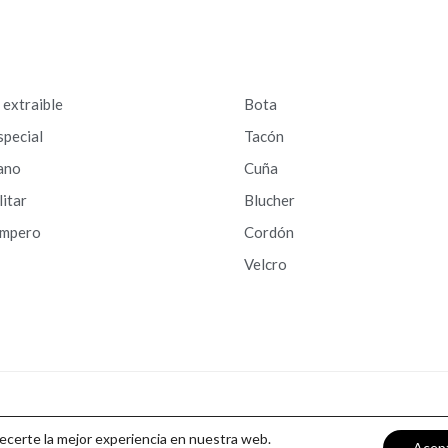
a extraible
Bota
special
Tacón
ano
Cuña
litar
Blucher
ampero
Cordón
Velcro
recerte la mejor experiencia en nuestra web.
Acep