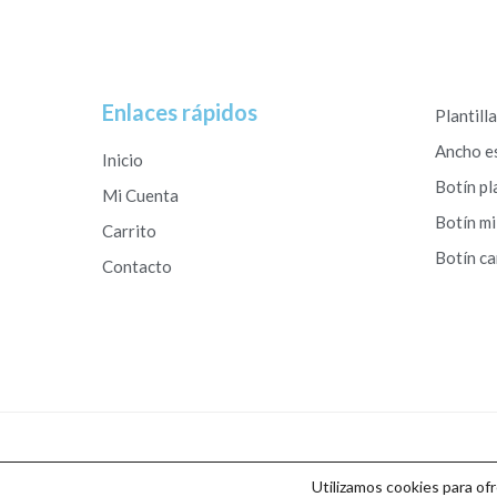
Enlaces rápidos
Plantill
Ancho e
Inicio
Botín pl
Mi Cuenta
Botín mi
Carrito
Botín c
Contacto
Copyright © 2026 Calzados Roberto Studio
Utilizamos cookies para of