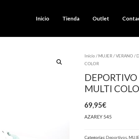
Inicio
Tienda
Outlet
Conta
Inicio
/
MUJER
/
VERANO
/
D
COLOR
DEPORTIVO 
MULTI COL
69,95
€
AZAREY 545
Categorías:
Deportivos
,
MUJ