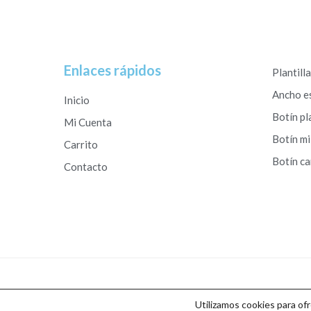
Enlaces rápidos
Plantill
Ancho e
Inicio
Botín pl
Mi Cuenta
Botín mi
Carrito
Botín c
Contacto
Copyright © 2026 Calzados Roberto Studio
Utilizamos cookies para of