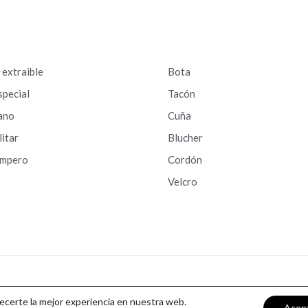
a extraible
Bota
special
Tacón
ano
Cuña
litar
Blucher
ampero
Cordón
Velcro
recerte la mejor experiencia en nuestra web.
Acep