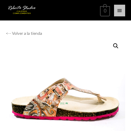
0
<-- Volver a la tienda