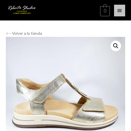
0
<-- Volver a la tienda