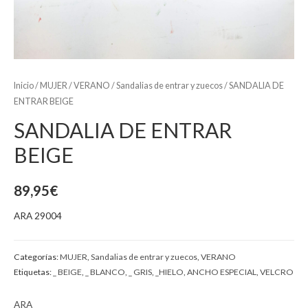
Inicio
/
MUJER
/
VERANO
/
Sandalias de entrar y zuecos
/ SANDALIA DE
ENTRAR BEIGE
SANDALIA DE ENTRAR
BEIGE
89,95
€
ARA 29004
Categorías:
MUJER
,
Sandalias de entrar y zuecos
,
VERANO
Etiquetas:
_ BEIGE
,
_ BLANCO
,
_ GRIS
,
_HIELO
,
ANCHO ESPECIAL
,
VELCRO
ARA