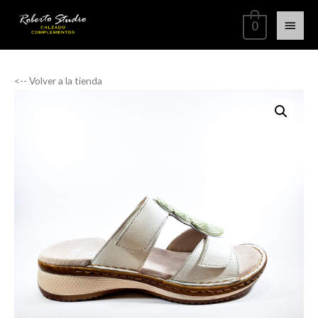
0
<-- Volver a la tienda