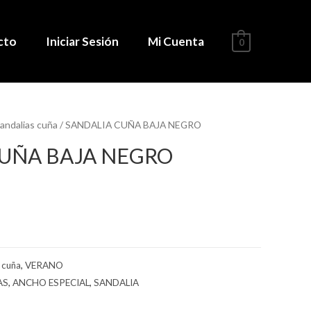
cto
Iniciar Sesión
Mi Cuenta
0
andalias cuña
/ SANDALIA CUÑA BAJA NEGRO
CUÑA BAJA NEGRO
 cuña
,
VERANO
AS
,
ANCHO ESPECIAL
,
SANDALIA