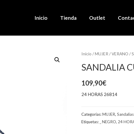
Inicio
Tienda
Outlet
Conta
Inicio
/
MUJER
/
VERANO
/
S
SANDALIA 
109,90
€
24 HORAS 26814
Categorías:
MUJER
,
Sandalias
Etiquetas:
_ NEGRO
,
24 HOR