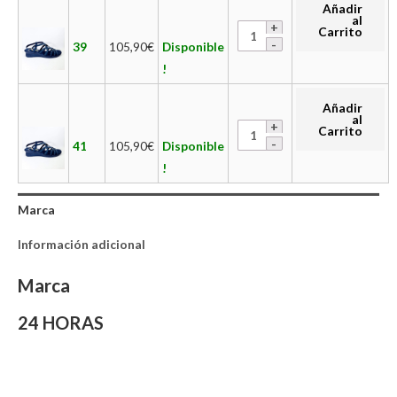
Añadir
al
Carrito
39
105,90
€
Disponible
!
Añadir
al
Carrito
41
105,90
€
Disponible
!
Marca
Información adicional
Marca
24 HORAS