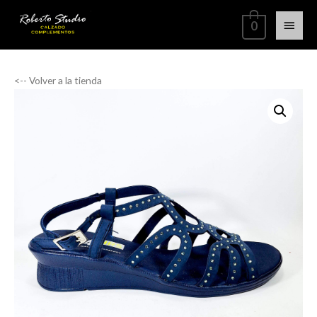
0
<-- Volver a la tienda