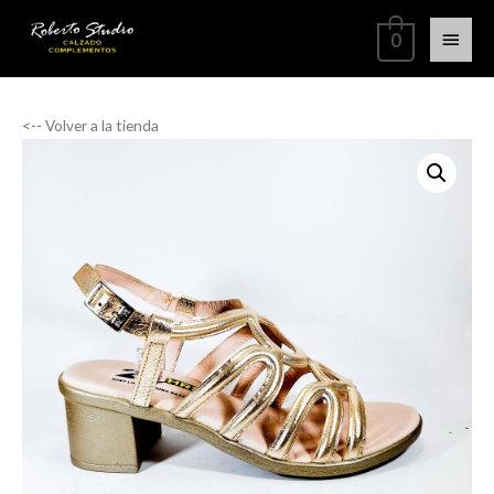
0
<-- Volver a la tienda