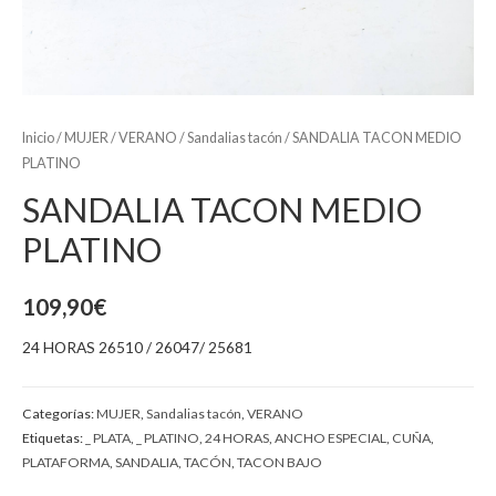
Inicio
/
MUJER
/
VERANO
/
Sandalias tacón
/ SANDALIA TACON MEDIO
PLATINO
SANDALIA TACON MEDIO
PLATINO
109,90
€
24 HORAS 26510 / 26047/ 25681
Categorías:
MUJER
,
Sandalias tacón
,
VERANO
Etiquetas:
_ PLATA
,
_ PLATINO
,
24 HORAS
,
ANCHO ESPECIAL
,
CUÑA
,
PLATAFORMA
,
SANDALIA
,
TACÓN
,
TACON BAJO