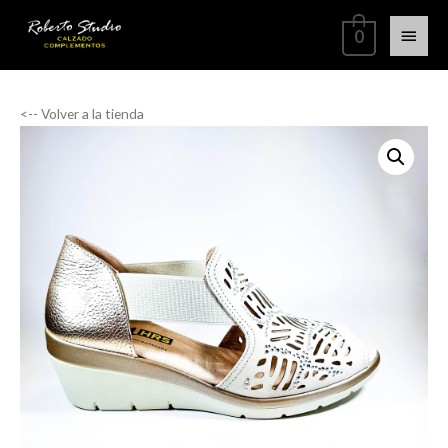
0
<-- Volver a la tienda